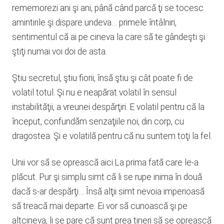
rememorezi ani şi ani, până când parcă ţi se tocesc
amintirile şi dispare undeva… primele întâlniri,
sentimentul că ai pe cineva la care să te gândeşti şi
ştiţi numai voi doi de asta.
Ştiu secretul, ştiu fiorii, însă ştiu şi cât poate fi de
volatil totul. Şi nu e neapărat volatil în sensul
instabilităţii, a vreunei despărţiri. E volatil pentru că la
început, confundăm senzaţiile noi, din corp, cu
dragostea. Şi e volatilă pentru că nu suntem toţi la fel.
Unii vor să se oprească aici.La prima fată care le-a
plăcut. Pur şi simplu simt că li se rupe inima în două
dacă s-ar despărţi… Însă alţii simt nevoia imperioasă
să treacă mai departe. Ei vor să cunoască şi pe
altcineva, li se pare că sunt prea tineri să se oprească