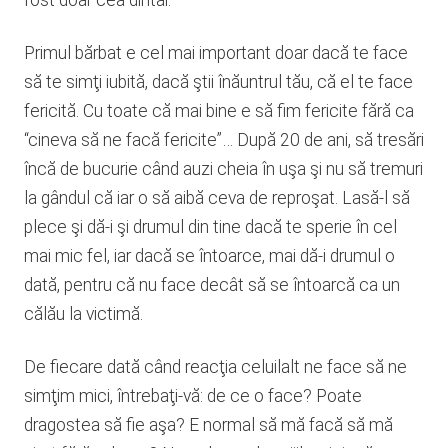
fost doar cea dintâi.
Primul bărbat e cel mai important doar dacă te face
să te simţi iubită, dacă ştii înăuntrul tău, că el te face
fericită. Cu toate că mai bine e să fim fericite fără ca
“cineva să ne facă fericite”… După 20 de ani, să tresări
încă de bucurie când auzi cheia în uşa şi nu să tremuri
la gândul că iar o să aibă ceva de reproşat. Lasă-l să
plece şi dă-i şi drumul din tine dacă te sperie în cel
mai mic fel, iar dacă se întoarce, mai dă-i drumul o
dată, pentru că nu face decât să se întoarcă ca un
călău la victimă.
De fiecare dată când reacţia celuilalt ne face să ne
simţim mici, întrebaţi-vă: de ce o face? Poate
dragostea să fie aşa? E normal să mă facă să mă