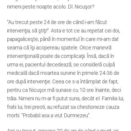
nimeni peste noapte acolo. Dl. Nicuşor?
“Au trecut peste 24 de ore de când i-am făcut
intervenţia, să ştiţi!”. Asta e tot ce au repetat cei doi,
papagaliceşte, până în momentul în care mi-am dat
seama că îşi acopereau spatele. Orice manevră
intervenţională poate da complicaţii. Însă, dacă în
urma ei, pacientul decedează, se consideră culpă
medicală dacă moartea survine în primele 24-36 de
ore după intervenţie. Ceea ce s-a întâmplat de fapt,
pentru ca Nicuşor mă sunase cu 10 ore înainte, deci
trăia. Nimeni nu m-ar fi putut suna, decât el. Familia lui,
fratii lui, trei preoti, au refuzat sa chestioneze cauza
mortii. “Probabil asa a vrut Dumnezeu”.
Anii au trecut, aproape 20 de ani de când a murit, iar