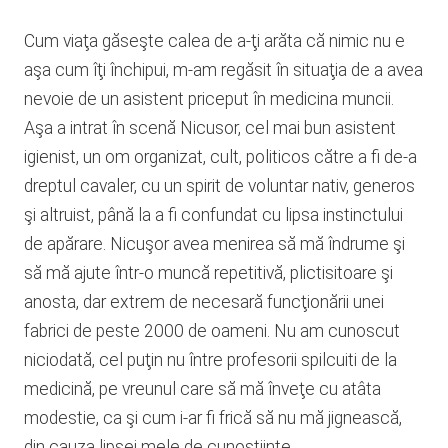
Cum viaţa găseşte calea de a-ţi arăta că nimic nu e
aşa cum îţi închipui, m-am regăsit în situaţia de a avea
nevoie de un asistent priceput în medicina muncii.
Aşa a intrat în scenă Nicusor, cel mai bun asistent
igienist, un om organizat, cult, politicos către a fi de-a
dreptul cavaler, cu un spirit de voluntar nativ, generos
şi altruist, până la a fi confundat cu lipsa instinctului
de apărare. Nicuşor avea menirea să mă îndrume şi
să mă ajute într-o muncă repetitivă, plictisitoare şi
anosta, dar extrem de necesară funcţionării unei
fabrici de peste 2000 de oameni. Nu am cunoscut
niciodată, cel puţin nu între profesorii spilcuiti de la
medicină, pe vreunul care să mă înveţe cu atâta
modestie, ca şi cum i-ar fi frică să nu mă jignească,
din cauza lipsei mele de cunostiinte…