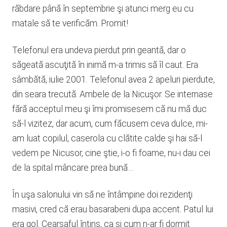
răbdare până în septembrie şi atunci merg eu cu
matale să te verificăm. Promit!
Telefonul era undeva pierdut prin geantă, dar o
săgeată ascuţită în inimă m-a trimis să îl caut. Era
sâmbătă, iulie 2001. Telefonul avea 2 apeluri pierdute,
din seara trecută. Ambele de la Nicuşor. Se internase
fără acceptul meu şi îmi promisesem că nu mă duc
să-l vizitez, dar acum, cum făcusem ceva dulce, mi-
am luat copilul, caserola cu clătite calde şi hai să-l
vedem pe Nicusor, cine ştie, i-o fi foame, nu-i dau cei
de la spital mâncare prea bună…
În uşa salonului vin să ne întâmpine doi rezidenţi
masivi, cred că erau basarabeni dupa accent. Patul lui
era gol. Cearşaful întins, ca şi cum n-ar fi dormit