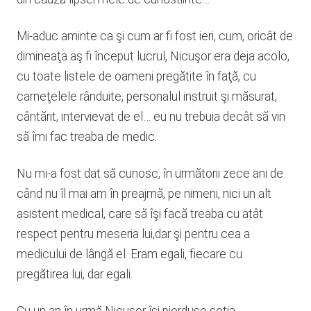
Mi-aduc aminte ca şi cum ar fi fost ieri, cum, oricât de
dimineaţa aş fi început lucrul, Nicuşor era deja acolo,
cu toate listele de oameni pregătite în faţă, cu
carneţelele rânduite, personalul instruit şi măsurat,
cântărit, intervievat de el… eu nu trebuia decât să vin
să îmi fac treaba de medic.
Nu mi-a fost dat să cunosc, în următorii zece ani de
când nu îl mai am în preajmă, pe nimeni, nici un alt
asistent medical, care să îşi facă treaba cu atât
respect pentru meseria lui,dar şi pentru cea a
medicului de lângă el. Eram egali, fiecare cu
pregătirea lui, dar egali.
Cu un an în urmă Nicuşor îşi pierduse soţia,