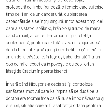
profesoară de limba franceză, o femeie care suferise
timp de 4 ani de un cancer urât, cu pierderea
capacităţii de a se îngriji singură. În tot acest timp, cel
care a asistat-o, spălat-o, hrănit-o şi ţinut-o de mână
când a murit, a fost el. I-a rămas în grijă o fetiţă,
adolescentă, pentru care tatăl avea un singur vis: să
dea la facultate şi să ajungă om. Fetiţa o găsiseră la
un an de la căsătorie, în faţa uşii, abandonată într-un
coş de rafie, exact ca în poveştile cu copii orfani,
lăsaţi de Crăciun în poarta bisericii.
În vară când Nicuşor s-a decis să îşi controloze
sănătatea, motivul care l-a împins să se ducă pe la
doctori era tocmai frica că să nu se îmbolnăvească şi
el subit, situaţie care ar fi lăsat fetiţa orfană pentru a