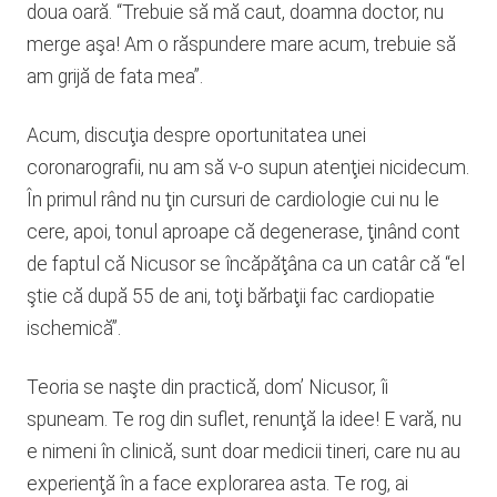
doua oară. “Trebuie să mă caut, doamna doctor, nu
merge aşa! Am o răspundere mare acum, trebuie să
am grijă de fata mea”.
Acum, discuţia despre oportunitatea unei
coronarografii, nu am să v-o supun atenţiei nicidecum.
În primul rând nu ţin cursuri de cardiologie cui nu le
cere, apoi, tonul aproape că degenerase, ţinând cont
de faptul că Nicusor se încăpăţâna ca un catâr că “el
ştie că după 55 de ani, toţi bărbaţii fac cardiopatie
ischemică”.
Teoria se naşte din practică, dom’ Nicusor, îi
spuneam. Te rog din suflet, renunţă la idee! E vară, nu
e nimeni în clinică, sunt doar medicii tineri, care nu au
experienţă în a face explorarea asta. Te rog, ai