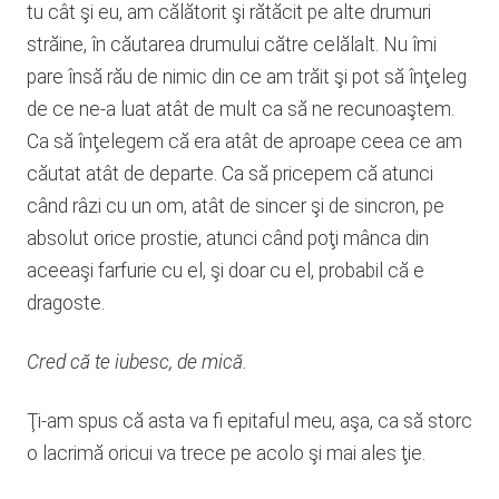
tu cât şi eu, am călătorit şi rătăcit pe alte drumuri
străine, în căutarea drumului către celălalt. Nu îmi
pare însă rău de nimic din ce am trăit şi pot să înţeleg
de ce ne-a luat atât de mult ca să ne recunoaştem.
Ca să înţelegem că era atât de aproape ceea ce am
căutat atât de departe. Ca să pricepem că atunci
când râzi cu un om, atât de sincer şi de sincron, pe
absolut orice prostie, atunci când poţi mânca din
aceeaşi farfurie cu el, şi doar cu el, probabil că e
dragoste.
Cred că te iubesc, de mică.
Ţi-am spus că asta va fi epitaful meu, aşa, ca să storc
o lacrimă oricui va trece pe acolo şi mai ales ţie.