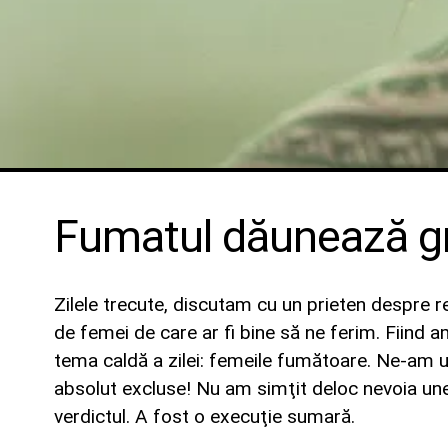
Fumatul dăunează gra
Zilele trecute, discutam cu un prieten despre relaţ
de femei de care ar fi bine să ne ferim. Fiind a
tema caldă a zilei: femeile fumătoare. Ne-am uit
absolut excluse! Nu am simţit deloc nevoia unei 
verdictul. A fost o execuţie sumară.