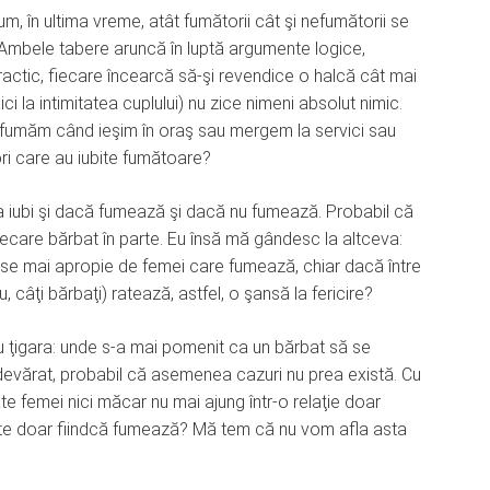
um, în ultima vreme, atât fumătorii cât şi nefumătorii se
. Ambele tabere aruncă în luptă argumente logice,
ractic, fiecare încearcă să-şi revendice o halcă cât mai
ici la intimitatea cuplului) nu zice nimeni absolut nimic.
fumăm când ieşim în oraş sau mergem la servici sau
ri care au iubite fumătoare?
a iubi şi dacă fumează şi dacă nu fumează. Probabil că
iecare bărbat în parte. Eu însă mă gândesc la altceva:
nu se mai apropie de femei care fumează, chiar dacă între
, câţi bărbaţi) ratează, astfel, o şansă la fericire?
u ţigara: unde s-a mai pomenit ca un bărbat să se
vărat, probabil că asemenea cazuri nu prea există. Cu
âte femei nici măcar nu mai ajung într-o relaţie doar
vite doar fiindcă fumează? Mă tem că nu vom afla asta