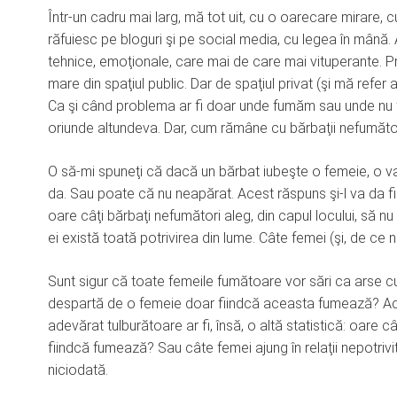
Într-un cadru mai larg, mă tot uit, cu o oarecare mirare, c
răfuiesc pe bloguri şi pe social media, cu legea în mână
tehnice, emoţionale, care mai de care mai vituperante. P
mare din spaţiul public. Dar de spaţiul privat (şi mă refer a
Ca şi când problema ar fi doar unde fumăm sau unde nu 
oriunde altundeva. Dar, cum rămâne cu bărbaţii nefumăto
O să-mi spuneţi că dacă un bărbat iubeşte o femeie, o v
da. Sau poate că nu neapărat. Acest răspuns şi-l va da f
oare câţi bărbaţi nefumători aleg, din capul locului, să 
ei există toată potrivirea din lume. Câte femei (şi, de ce nu
Sunt sigur că toate femeile fumătoare vor sări ca arse c
despartă de o femeie doar fiindcă aceasta fumează? Ade
adevărat tulburătoare ar fi, însă, o altă statistică: oare c
fiindcă fumează? Sau câte femei ajung în relaţii nepotri
niciodată.