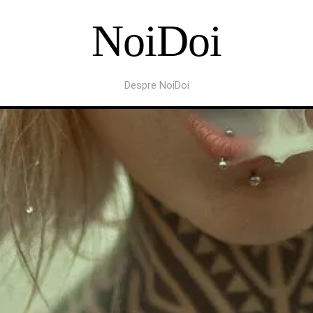
NoiDoi
Despre NoiDoi