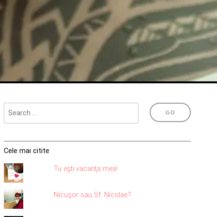
Cele mai citite
Tu eşti vacanţa mea!
Nicuşor sau Sf. Nicolae?