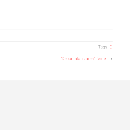
Tags:
El
“Depantalonizarea” femeii
→